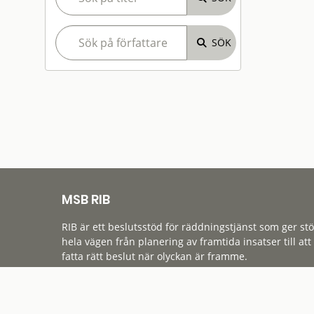
MSB RIB
RIB är ett beslutsstöd för räddningstjänst som ger st
hela vägen från planering av framtida insatser till att
fatta rätt beslut när olyckan är framme.
Tillgänglighet
Cookies