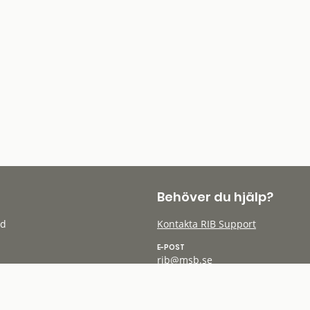
Behöver du hjälp?
öd
Kontakta RIB Support
E-POST
rib@msb.se