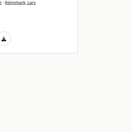
e
·
Rönnmark, Lars