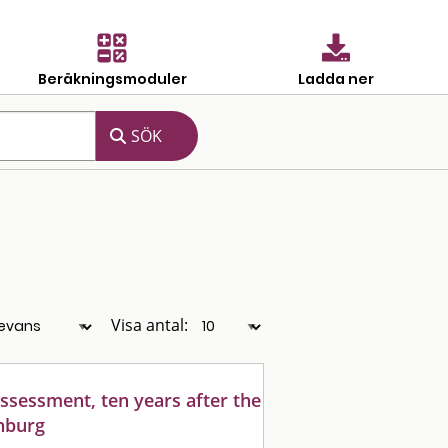
Beräkningsmoduler
Ladda ner
Visa antal:
eassessment, ten years after the
enburg