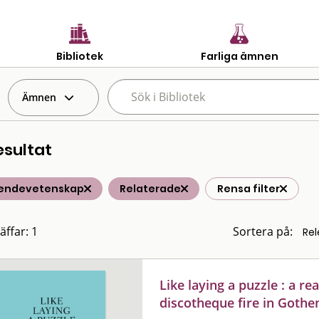
Bibliotek
Farliga ämnen
Ämnen
esultat
endevetenskap
Relaterade
Rensa filter
äffar: 1
Sortera på:
Like laying a puzzle : a r
discotheque fire in Goth