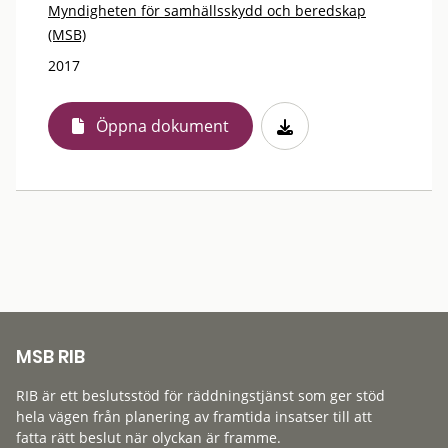
Myndigheten för samhällsskydd och beredskap
(MSB)
2017
Öppna dokument
MSB RIB
RIB är ett beslutsstöd för räddningstjänst som ger stöd
hela vägen från planering av framtida insatser till att
fatta rätt beslut när olyckan är framme.