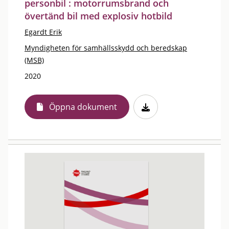
personbil : motorrumsbrand och
övertänd bil med explosiv hotbild
Egardt Erik
Myndigheten för samhällsskydd och beredskap
(MSB)
2020
Öppna dokument