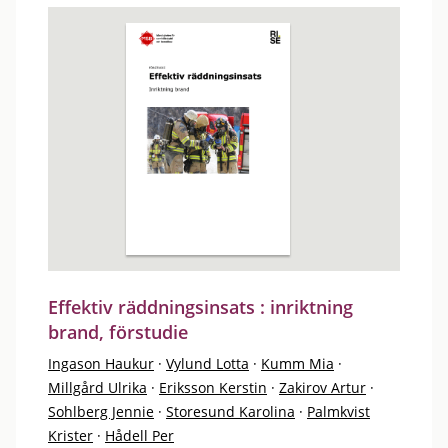
Effektiv räddningsinsats : inriktning
brand, förstudie
Ingason Haukur
·
Vylund Lotta
·
Kumm Mia
·
Millgård Ulrika
·
Eriksson Kerstin
·
Zakirov Artur
·
Sohlberg Jennie
·
Storesund Karolina
·
Palmkvist
Krister
·
Hådell Per