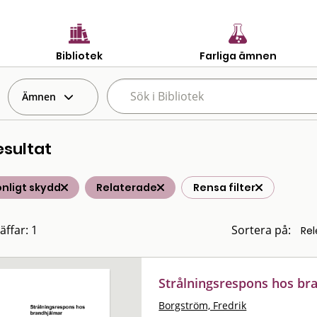
Bibliotek
Farliga ämnen
Ämnen
esultat
nligt skydd
Relaterade
Rensa filter
äffar: 1
Sortera på:
Strålningsrespons hos br
Borgström, Fredrik