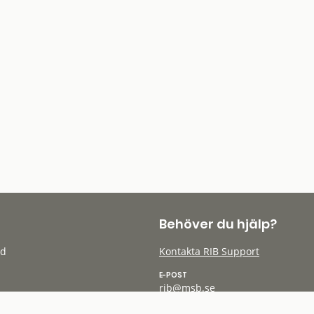
Behöver du hjälp?
öd
Kontakta RIB Support
E-POST
rib@msb.se