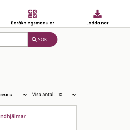
Beräkningsmoduler
Ladda ner
Visa antal:
andhjälmar