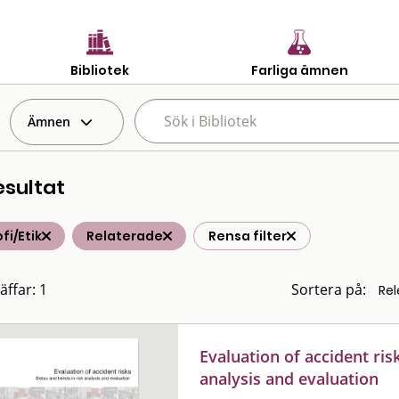
Bibliotek
Farliga ämnen
Ämnen
esultat
ofi/Etik
Relaterade
Rensa filter
äffar: 1
Sortera på:
Evaluation of accident risk
analysis and evaluation