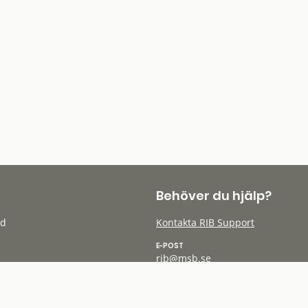
Behöver du hjälp?
öd
Kontakta RIB Support
E-POST
rib@msb.se