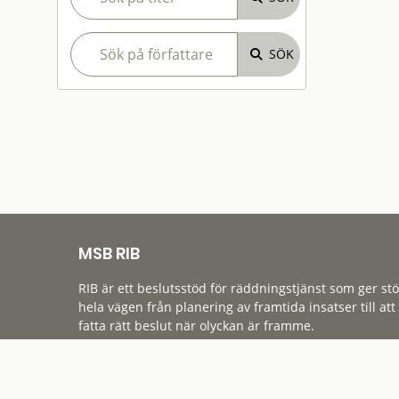
MSB RIB
RIB är ett beslutsstöd för räddningstjänst som ger st
hela vägen från planering av framtida insatser till att
fatta rätt beslut när olyckan är framme.
Tillgänglighet
Cookies