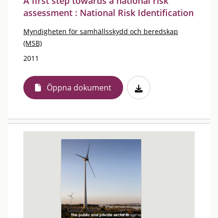
A first step towards a national risk
assessment : National Risk Identification
Myndigheten för samhällsskydd och beredskap
(MSB)
2011
Öppna dokument