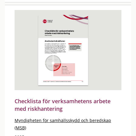
Checklista för verksamhetens arbete
med riskhantering
Myndigheten för samhällsskydd och beredskap
(MSB)