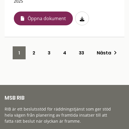
2025
Öppna dokument
1
2
3
4
33
Nästa
MSB RIB
RIB är ett beslutsstöd för räddningstjänst som ger stöd
hela vägen från planering av framtida insatser till att
fatta rätt beslut när olyckan är framme.