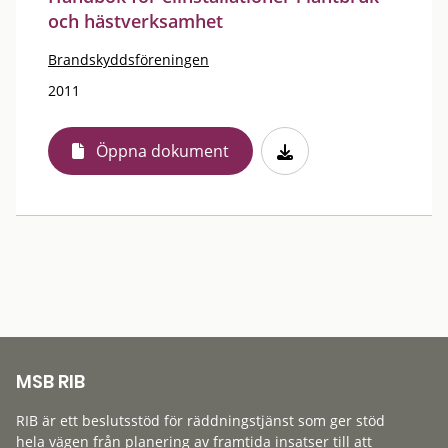
och hästverksamhet
Brandskyddsföreningen
2011
Öppna dokument
MSB RIB
RIB är ett beslutsstöd för räddningstjänst som ger stöd
hela vägen från planering av framtida insatser till att