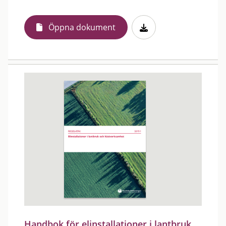
Öppna dokument
Handbok för elinstallationer i lantbruk