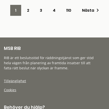
1
2
3
4
110
Nästa
MSB RIB
RIB är ett beslutsstöd för räddningstjänst som ger stöd
hela vägen från planering av framtida insatser till att
fatta rätt beslut när olyckan är framme.
Tillgänglighet
Cookies
Behöver du hjälp?