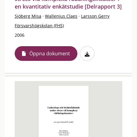
en kvantitativ enkätstudie [Delrapport 3]
Sjöberg Misa
·
Wallenius Claes
·
Larsson Gerry
Försvarshögskolan (FHS)
2006
Öppna dokument