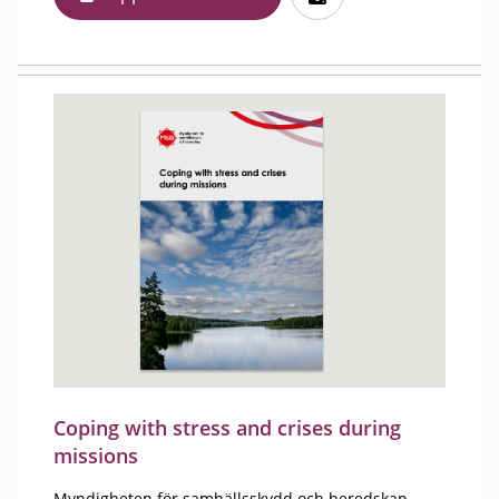
Coping with stress and crises during
missions
Myndigheten för samhällsskydd och beredskap