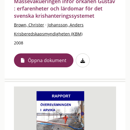
Massevakueringen inför orkanen Gustav
: erfarenheter och lärdomar för det
svenska krishanteringssystemet
Brown, Christer
·
Johansson, Anders
Krisberedskapsmyndigheten (KBM)
2008
Öppna dokument