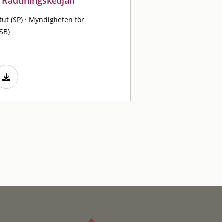
t Räddningskedjan
tut (SP)
·
Myndigheten för
SB)