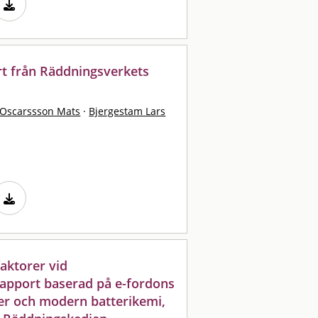
rt från Räddningsverkets
Oscarssson Mats
·
Bjergestam Lars
faktorer vid
rapport baserad på e-fordons
ner och modern batterikemi,