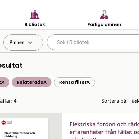
Bibliotek
Farliga ämnen
Ämnen
esultat
k
Relaterade
Rensa filter
äffar: 4
Sortera på:
Elektriska fordon och räd
erfarenheter från fältet