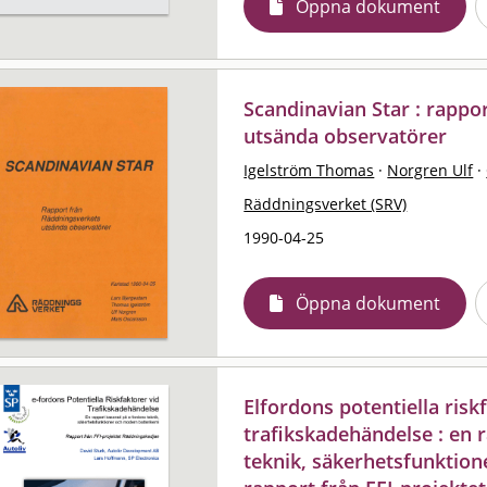
Öppna dokument
Scandinavian Star : rappo
utsända observatörer
Igelström Thomas
·
Norgren Ulf
·
Räddningsverket (SRV)
1990-04-25
Öppna dokument
Elfordons potentiella risk
trafikskadehändelse : en 
teknik, säkerhetsfunktio