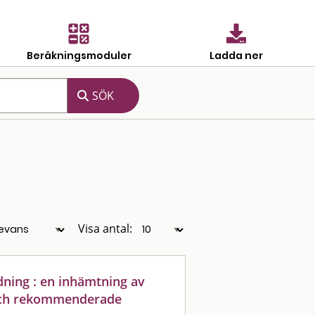
Beräkningsmoduler
Ladda ner
Visa antal:
dning : en inhämtning av
 och rekommenderade