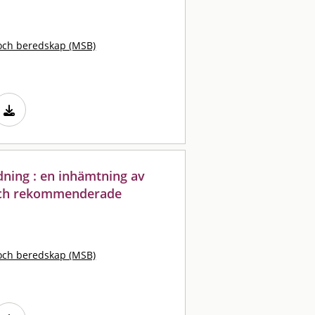
och beredskap (MSB)
dning : en inhämtning av
 och rekommenderade
och beredskap (MSB)