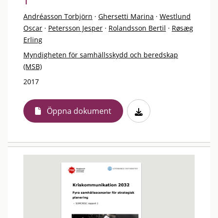
1
Andréasson Torbjörn
·
Ghersetti Marina
·
Westlund
Oscar
·
Petersson Jesper
·
Rolandsson Bertil
·
Røsæg
Erling
Myndigheten för samhällsskydd och beredskap
(MSB)
2017
Öppna dokument