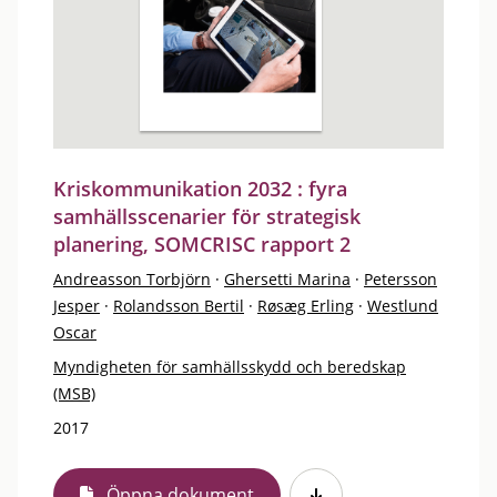
Kriskommunikation 2032 : fyra
samhällsscenarier för strategisk
planering, SOMCRISC rapport 2
Andreasson Torbjörn
·
Ghersetti Marina
·
Petersson
Jesper
·
Rolandsson Bertil
·
Røsæg Erling
·
Westlund
Oscar
Myndigheten för samhällsskydd och beredskap
(MSB)
2017
Öppna dokument