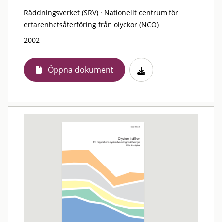
Räddningsverket (SRV)
·
Nationellt centrum för
erfarenhetsåterföring från olyckor (NCO)
2002
Öppna dokument