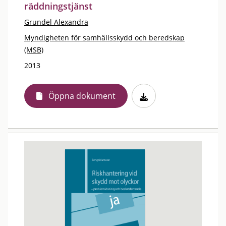
räddningstjänst
Grundel Alexandra
Myndigheten för samhällsskydd och beredskap
(MSB)
2013
Öppna dokument