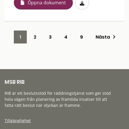
Öppna dokument
1
2
3
4
9
Nästa
MSB RIB
RIB är ett beslutsstöd för räddningstjänst som ger stöd
hela vägen från planering av framtida insatser till att
fatta rätt beslut när olyckan är framme.
Tillgänglighet