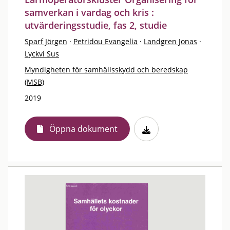
samverkan i vardag och kris :
utvärderingsstudie, fas 2, studie
Sparf Jörgen
·
Petridou Evangelia
·
Landgren Jonas
·
Lyckvi Sus
Myndigheten för samhällsskydd och beredskap
(MSB)
2019
Öppna dokument