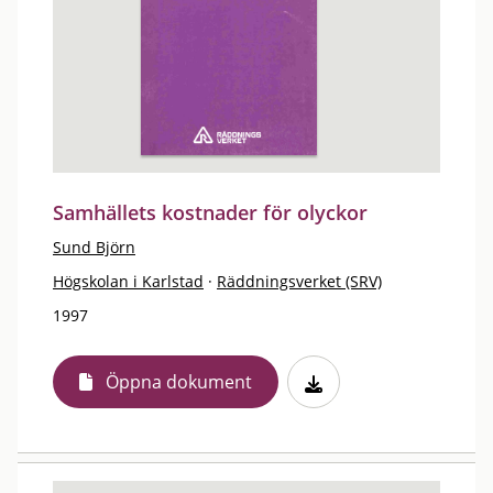
Samhällets kostnader för olyckor
Sund Björn
Högskolan i Karlstad
·
Räddningsverket (SRV)
1997
Öppna dokument