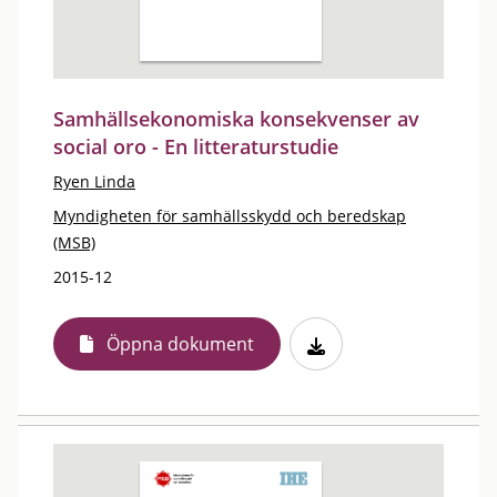
Samhällsekonomiska konsekvenser av
social oro - En litteraturstudie
Ryen Linda
Myndigheten för samhällsskydd och beredskap
(MSB)
2015-12
Öppna dokument