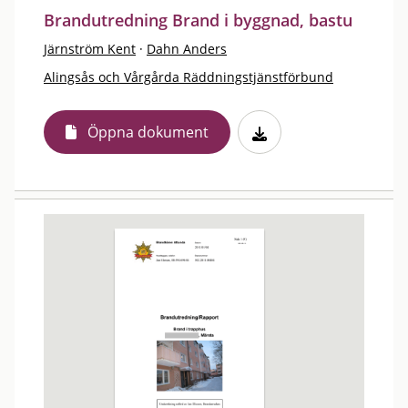
Brandutredning Brand i byggnad, bastu
Järnström Kent
·
Dahn Anders
Alingsås och Vårgårda Räddningstjänstförbund
Öppna dokument