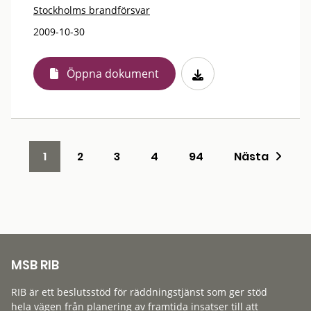
Stockholms brandförsvar
2009-10-30
Öppna dokument
1
2
3
4
94
Nästa
MSB RIB
RIB är ett beslutsstöd för räddningstjänst som ger stöd
hela vägen från planering av framtida insatser till att