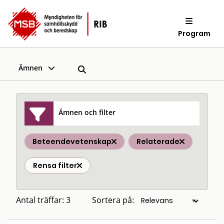
Program
Ämnen
Ämnen och filter
Beteendevetenskap
Relaterade
Rensa filter
Antal träffar: 3
Sortera på: