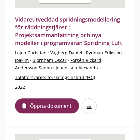
Vidareutvecklad spridningsmodellering
för räddningstjänst :
Projektsammanfattning och nya
modeller i programvaran Spridning Luft
Lejon Christian
·
Vågberg Daniel
·
Rydman Eriksson
Joakim
·
Björnham Oscar
·
Forsén Rickard
·
Andersson Sanna
·
Johansson Alexandra
Totalförsvarets forskningsinstitut (FOI)
2022
Öppna dokument