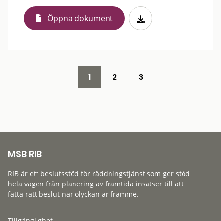
Öppna dokument
1
2
3
MSB RIB
RIB är ett beslutsstöd för räddningstjänst som ger stöd
hela vägen från planering av framtida insatser till att
fatta rätt beslut när olyckan är framme.
Tillgänglighet