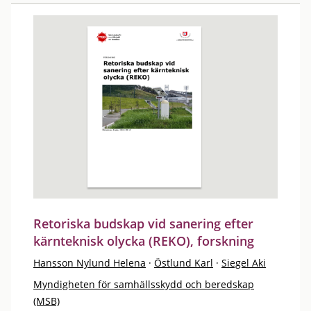
Retoriska budskap vid sanering efter
kärnteknisk olycka (REKO), forskning
Hansson Nylund Helena
·
Östlund Karl
·
Siegel Aki
Myndigheten för samhällsskydd och beredskap
(MSB)