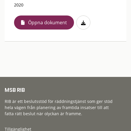
2020
Öppna dokument
MSB RIB
RIB är ett beslutsstöd för räddningstjänst som ger stöd
hela vägen från planering av framtida insatser till att
fatta rätt beslut när olyckan är framme.
Tillgänglighet