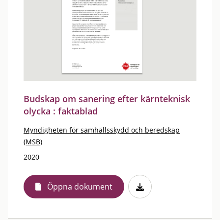
Budskap om sanering efter kärnteknisk
olycka : faktablad
Myndigheten för samhällsskydd och beredskap
(MSB)
2020
Öppna dokument