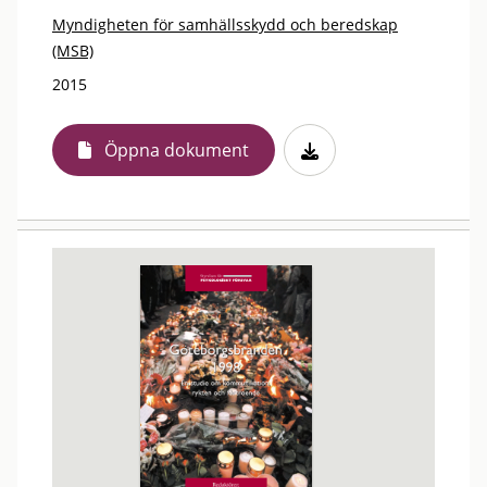
Myndigheten för samhällsskydd och beredskap
(MSB)
2015
Öppna dokument