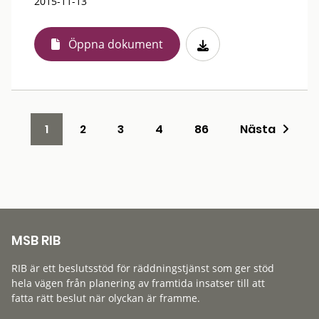
2015-11-13
Öppna dokument
1
2
3
4
86
Nästa
MSB RIB
RIB är ett beslutsstöd för räddningstjänst som ger stöd
hela vägen från planering av framtida insatser till att
fatta rätt beslut när olyckan är framme.