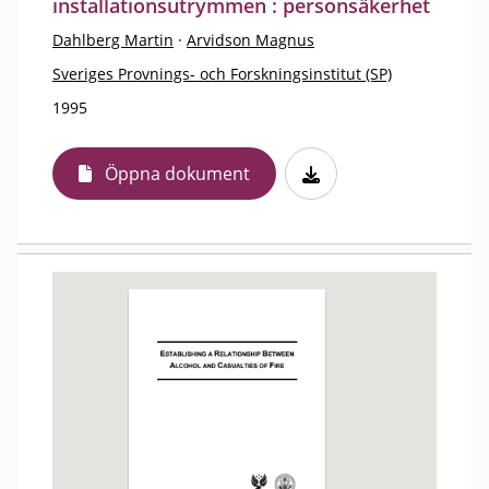
installationsutrymmen : personsäkerhet
Dahlberg Martin
·
Arvidson Magnus
Sveriges Provnings- och Forskningsinstitut (SP)
1995
Öppna dokument