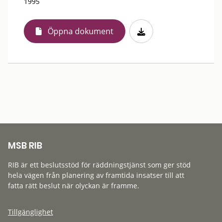
1995
Öppna dokument
MSB RIB
RIB är ett beslutsstöd för räddningstjänst som ger stöd
hela vägen från planering av framtida insatser till att
fatta rätt beslut när olyckan är framme.
Tillgänglighet