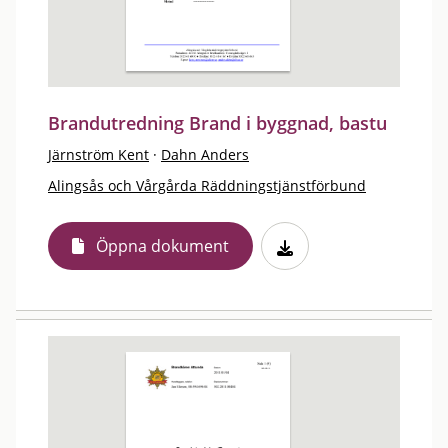
Brandutredning Brand i byggnad, bastu
Järnström Kent
·
Dahn Anders
Alingsås och Vårgårda Räddningstjänstförbund
Öppna dokument