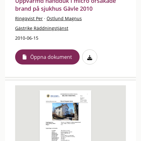
Uppvärmd handduk i micro orsakade
brand på sjukhus Gävle 2010
Ringqvist Per
·
Östlund Magnus
Gästrike Räddningstjänst
2010-06-15
Öppna dokument