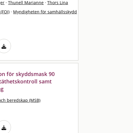
er
·
Thunell Marianne
·
Thors Lina
 (FOI)
·
Myndigheten för samhällsskydd
on för skyddsmask 90
d täthetskontroll samt
ng
och beredskap (MSB)