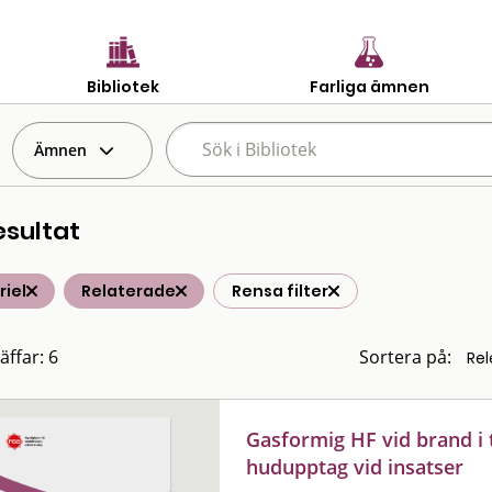
Bibliotek
Farliga ämnen
Ämnen
esultat
iel
Relaterade
Rensa filter
äffar: 6
Sortera på:
Gasformig HF vid brand i
hudupptag vid insatser