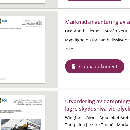
Marknadsinventering av 
Örebrand Lillemor
·
Morén Vera
·
Myndigheten för samhällsskydd 
2025
Öppna dokument
Utvärdering av dämpning
lägre skyddsnivå vid oly
Wingfors Håkan
·
Appelblad And
Thorpsten Jerker
·
Thunéll Maria