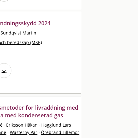
andningsskydd 2024
Sundqvist Martin
och beredskap (MSB)
smetoder för livräddning med
cka med kondenserad gas
ré
·
Eriksson Håkan
·
Hägglund Lars
·
nne
·
Wästerby Pär
·
Örebrand Lillemor