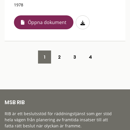
1978
Öppna dokument
1
2
3
4
MSB RIB
RIB är ett beslutsstöd för räddningstjänst som ger stöd
hela vägen från planering av framtida insatser till att
fatta rätt beslut när olyckan är framme.