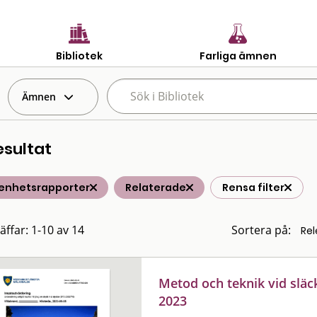
Bibliotek
Farliga ämnen
Ämnen
esultat
renhetsrapporter
Relaterade
Rensa filter
äffar: 1-10 av 14
Sortera på:
Metod och teknik vid släc
2023