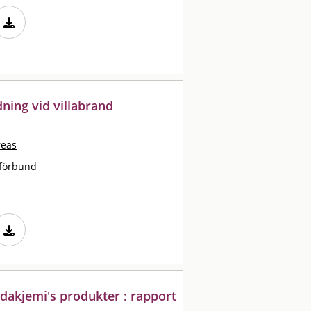
dning vid villabrand
reas
tförbund
akjemi's produkter : rapport