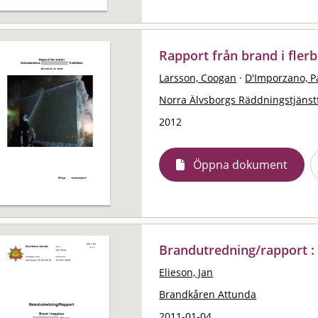
Rapport från brand i flerb
Larsson, Coogan
·
D'Imporzano, P
Norra Älvsborgs Räddningstjäns
2012
Öppna dokument
Brandutredning/rapport :
Elieson, Jan
Brandkåren Attunda
2011-01-04