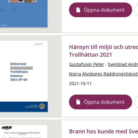
Öppna dokument
Hänsyn till miljö och utre
Trollhättan 2021
Gustafsson Peter
·
Svenblad And
Norra Älvsborgs Räddningstjäns
2021-10-11
Öppna dokument
Brann hos kunde med Sved