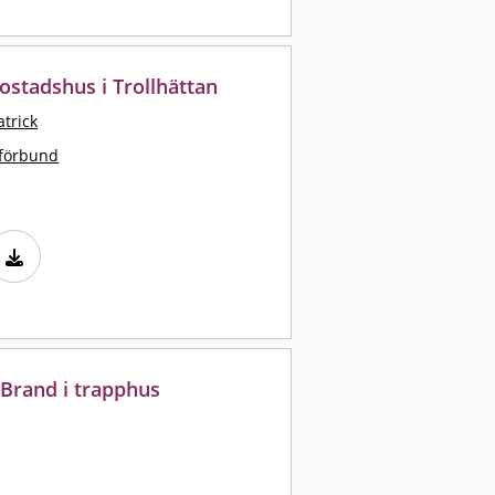
ostadshus i Trollhättan
atrick
tförbund
 Brand i trapphus