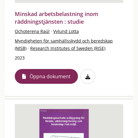
Minskad arbetsbelastning inom
räddningstjänsten : studie
Ochoterena Raúl
·
Vylund Lotta
Myndigheten för samhällsskydd och beredskap
(MSB)
·
Research Institutes of Sweden (RISE)
2023
Öppna dokument