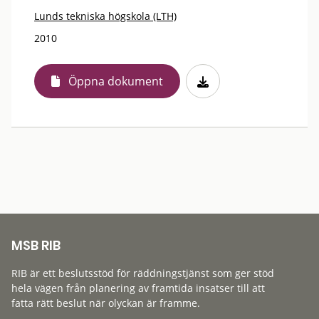
Lunds tekniska högskola (LTH)
2010
Öppna dokument
MSB RIB
RIB är ett beslutsstöd för räddningstjänst som ger stöd
hela vägen från planering av framtida insatser till att
fatta rätt beslut när olyckan är framme.