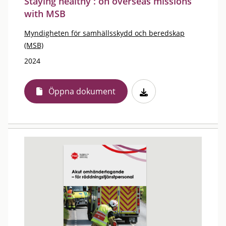
Staying healthy : on overseas missions
with MSB
Myndigheten för samhällsskydd och beredskap
(MSB)
2024
Öppna dokument