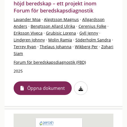
höjd beredskap – ett projekt inom
Forum för beredskapsdiagnostik
Lavander Moa
·
Algotsson Magnus
·
Allgardsson
Anders
·
Bengtsson Allard Ulrika
·
Cerenius Folke
·
Eriksson Viveca
·
Grubisic Lorena
·
Gyll Jenny
·
Lindgren Johnny
·
Molin Ramia
·
Söderholm Sandra
·
Terrey Ryan
·
Thelaus Johanna
·
Wikberg Per
·
Zohari
Siam
Forum för beredskapsdiagnostik (FBD)
2025
Öppna dokument