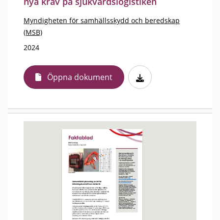
nya krav på sjukvårdslogistiken
Myndigheten för samhällsskydd och beredskap
(MSB)
2024
Öppna dokument