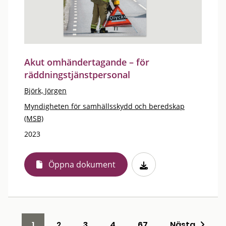
Akut omhändertagande – för
räddningstjänstpersonal
Björk, Jörgen
Myndigheten för samhällsskydd och beredskap
(MSB)
2023
Öppna dokument
1
2
3
4
67
Nästa