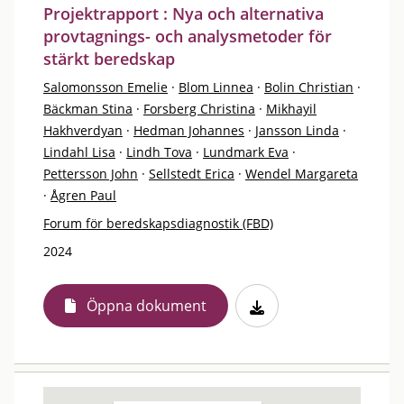
Projektrapport : Nya och alternativa
provtagnings- och analysmetoder för
stärkt beredskap
Salomonsson Emelie
·
Blom Linnea
·
Bolin Christian
·
Bäckman Stina
·
Forsberg Christina
·
Mikhayil
Hakhverdyan
·
Hedman Johannes
·
Jansson Linda
·
Lindahl Lisa
·
Lindh Tova
·
Lundmark Eva
·
Pettersson John
·
Sellstedt Erica
·
Wendel Margareta
·
Ågren Paul
Forum för beredskapsdiagnostik (FBD)
2024
Öppna dokument