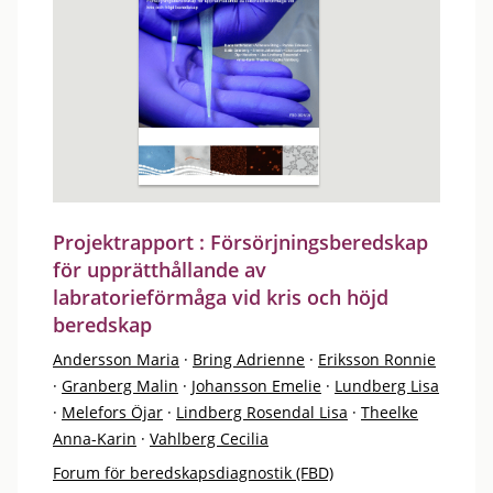
Projektrapport : Försörjningsberedskap
för upprätthållande av
labratorieförmåga vid kris och höjd
beredskap
Andersson Maria
·
Bring Adrienne
·
Eriksson Ronnie
·
Granberg Malin
·
Johansson Emelie
·
Lundberg Lisa
·
Melefors Öjar
·
Lindberg Rosendal Lisa
·
Theelke
Anna-Karin
·
Vahlberg Cecilia
Forum för beredskapsdiagnostik (FBD)