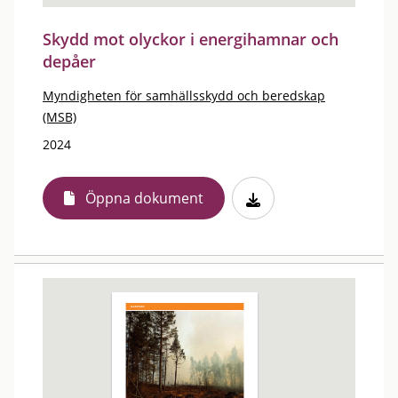
Skydd mot olyckor i energihamnar och
depåer
Myndigheten för samhällsskydd och beredskap
(MSB)
2024
Öppna dokument