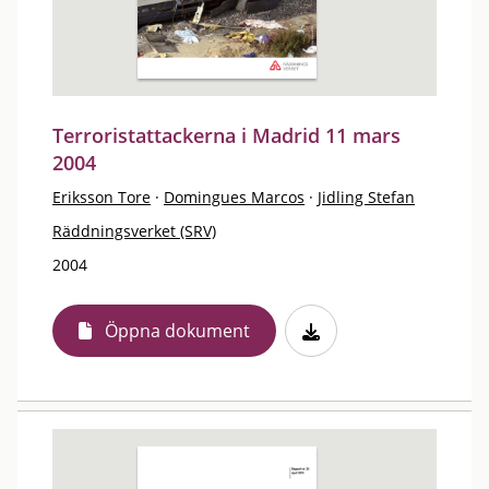
Terroristattackerna i Madrid 11 mars
2004
Eriksson Tore
·
Domingues Marcos
·
Jidling Stefan
Räddningsverket (SRV)
2004
Öppna dokument