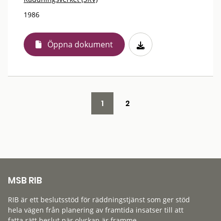
1986
Öppna dokument
1
2
MSB RIB
RIB är ett beslutsstöd för räddningstjänst som ger stöd
hela vägen från planering av framtida insatser till att
fatta rätt beslut när olyckan är framme.