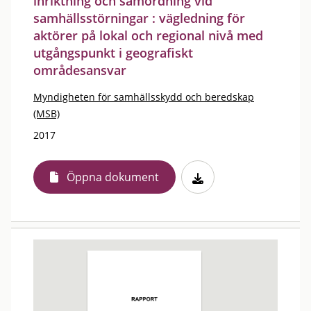
inriktning och samordning vid
samhällsstörningar : vägledning för
aktörer på lokal och regional nivå med
utgångspunkt i geografiskt
områdesansvar
Myndigheten för samhällsskydd och beredskap
(MSB)
2017
Öppna dokument