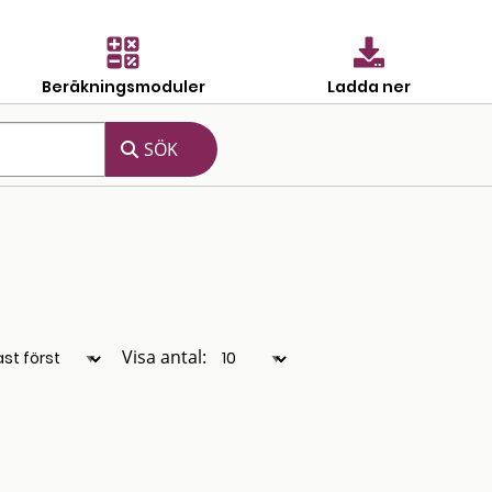
Beräkningsmoduler
Ladda ner
Visa antal: