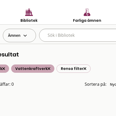
Bibliotek
Farliga ämnen
Ämnen
esultat
ik
Vattenkraftverk
Rensa filter
äffar: 0
Sortera på: