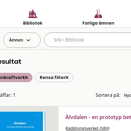
Bibliotek
Farliga ämnen
Ämnen
esultat
enkraftverk
Rensa filter
äffar: 1
Sortera på:
Älvdalen - en prototyp b
Räddningsverket (SRV)