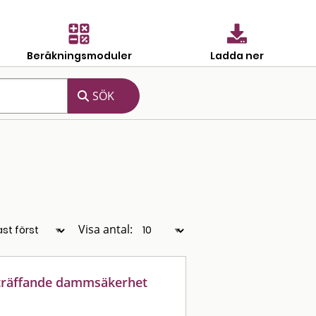
Beräkningsmoduler
Ladda ner
Visa antal:
eträffande dammsäkerhet