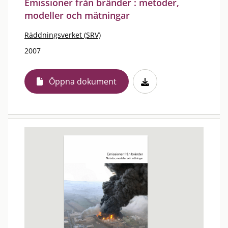
Emissioner från bränder : metoder,
modeller och mätningar
Räddningsverket (SRV)
2007
Öppna dokument