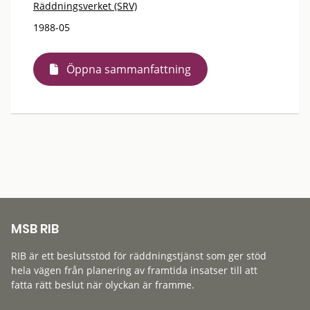
Räddningsverket (SRV)
1988-05
Öppna sammanfattning
MSB RIB
RIB är ett beslutsstöd för räddningstjänst som ger stöd
hela vägen från planering av framtida insatser till att
fatta rätt beslut när olyckan är framme.