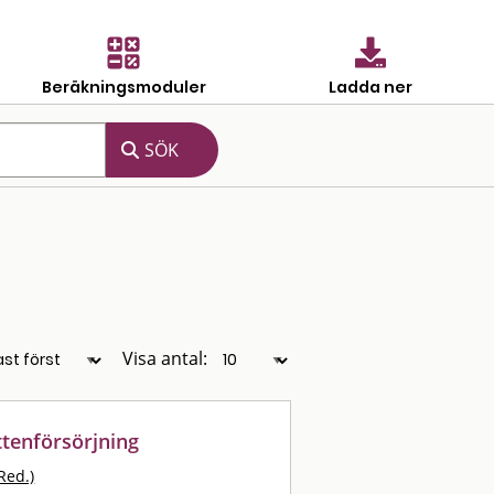
Beräkningsmoduler
Ladda ner
Visa antal:
ttenförsörjning
Red.)