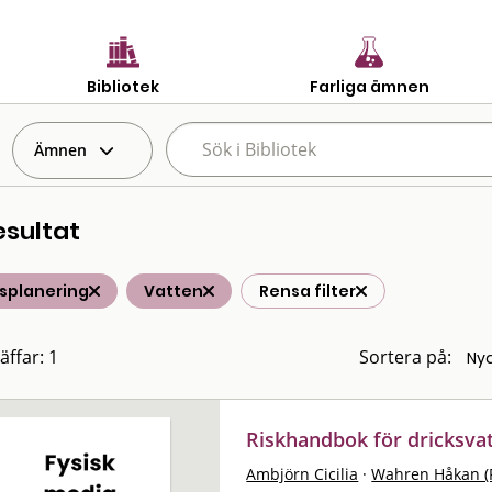
Bibliotek
Farliga ämnen
Ämnen
esultat
tsplanering
Vatten
Rensa filter
äffar: 1
Sortera på:
Riskhandbok för dricksva
Ambjörn Cicilia
·
Wahren Håkan (