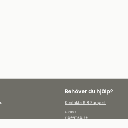
Behöver du hjälp?
öd
Kontakta RIB Support
E-POST
rib@msb.se