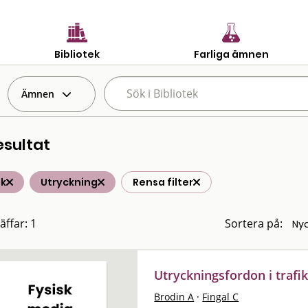
Bibliotek
Farliga ämnen
Ämnen
esultat
ik
Utryckning
Rensa filter
äffar: 1
Sortera på:
Utryckningsfordon i trafik
Brodin A
·
Fingal C