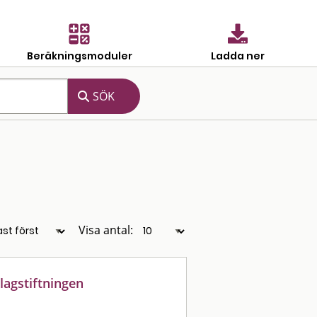
Beräkningsmoduler
Ladda ner
Visa antal:
lagstiftningen