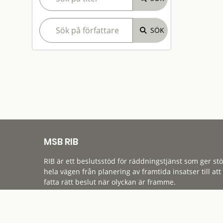
MSB RIB
RIB är ett beslutsstöd för räddningstjänst som ger st
hela vägen från planering av framtida insatser till att
fatta rätt beslut när olyckan är framme.
Tillgänglighet
Cookies