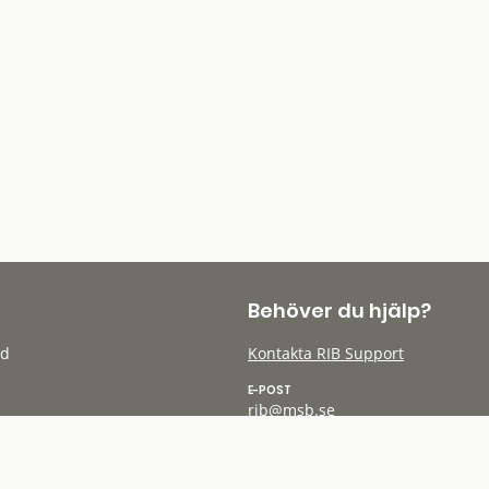
Behöver du hjälp?
öd
Kontakta RIB Support
E-POST
rib@msb.se