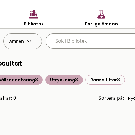
Bibliotek
Farliga ämnen
Ämnen
esultat
ällsorientering
Utryckning
Rensa filter
äffar: 0
Sortera på: