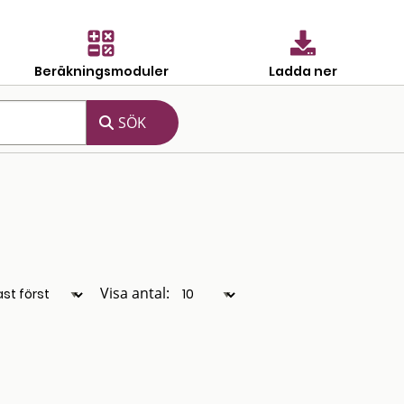
Beräkningsmoduler
Ladda ner
Visa antal: