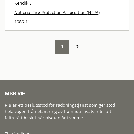
Kendik E
National Fire Protection Association (NFPA)
1986-11
1
2
MSB RIB
RIB är ett beslutsstöd för räddningstjänst som ger stöd
hela vägen från planering av framtida insatser till att
fatta rätt beslut när olyckan är framme.
Tillgänglighet