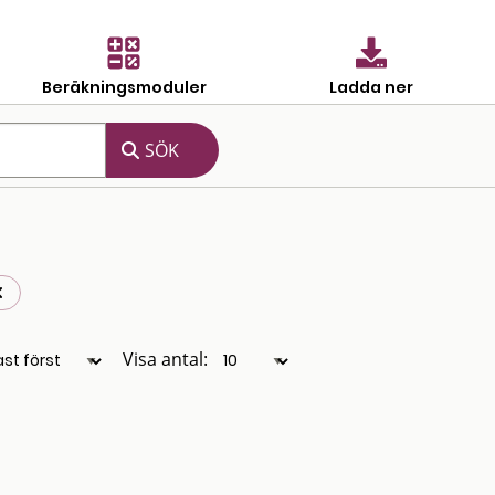
Beräkningsmoduler
Ladda ner
Visa antal: