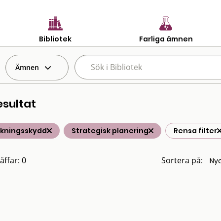
Bibliotek
Farliga ämnen
Ämnen
esultat
lkningsskydd
Strategisk planering
Rensa filter
äffar: 0
Sortera på: