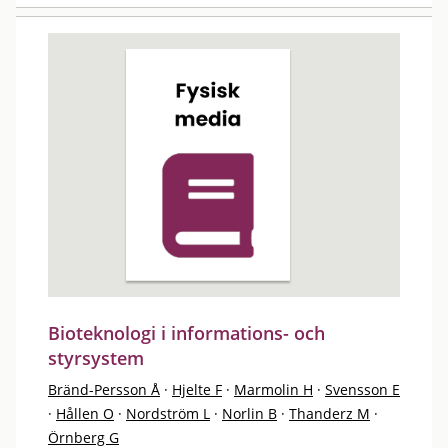
Bioteknologi i informations- och
styrsystem
Bränd-Persson Å
·
Hjelte F
·
Marmolin H
·
Svensson E
·
Hållen O
·
Nordström L
·
Norlin B
·
Thanderz M
·
Örnberg G