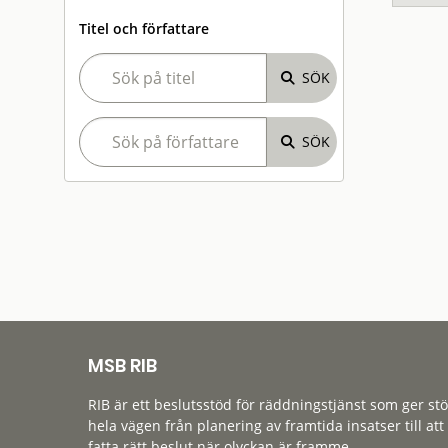
Titel och författare
MSB RIB
RIB är ett beslutsstöd för räddningstjänst som ger st
hela vägen från planering av framtida insatser till att
fatta rätt beslut när olyckan är framme.