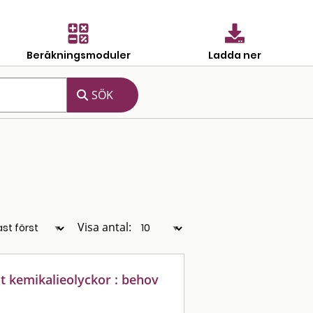
Beräkningsmoduler
Ladda ner
Visa antal:
t kemikalieolyckor : behov