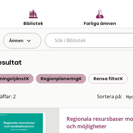
Bibliotek
Farliga ämnen
Ämnen
esultat
ningstjänst
Regionplanering
Rensa filter
äffar: 2
Sortera på:
Regionala resursbaser mo
och möjligheter