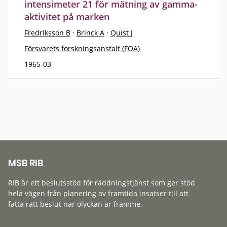
intensimeter 21 för mätning av gamma-
aktivitet på marken
Fredriksson B
·
Brinck A
·
Quist J
Försvarets forskningsanstalt (FOA)
1965-03
MSB RIB
RIB är ett beslutsstöd för räddningstjänst som ger stöd
hela vägen från planering av framtida insatser till att
fatta rätt beslut när olyckan är framme.