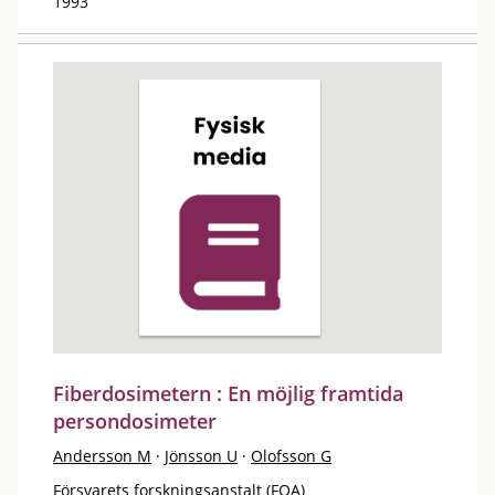
1993
Fiberdosimetern : En möjlig framtida
persondosimeter
Andersson M
·
Jönsson U
·
Olofsson G
Försvarets forskningsanstalt (FOA)