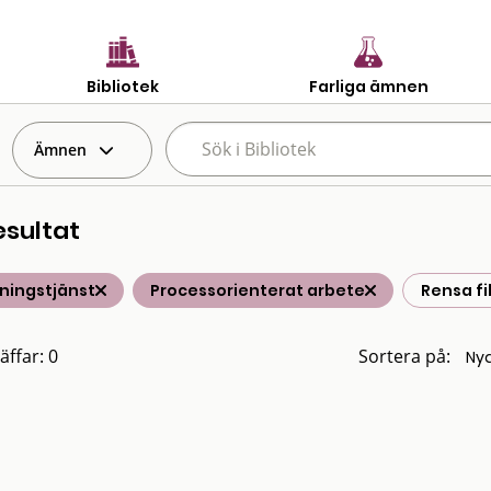
Bibliotek
Farliga ämnen
Ämnen
esultat
ningstjänst
Processorienterat arbete
Rensa fi
äffar: 0
Sortera på: