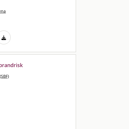
ena
 brandrisk
(SBF)