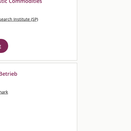
stic Commodities
earch Institute (SP)
g
Betrieb
mark