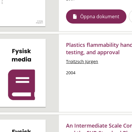
Öppna dokument
Plastics flammability hand
testing, and approval
Troitzsch Jürgen
2004
An Intermediate Scale C