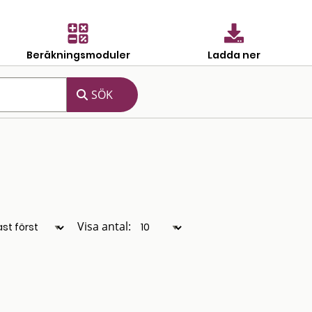
Beräkningsmoduler
Ladda ner
Visa antal: