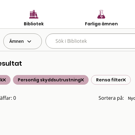
Bibliotek
Farliga ämnen
Ämnen
esultat
ik
Personlig skyddsutrustning
Rensa filter
äffar: 0
Sortera på: