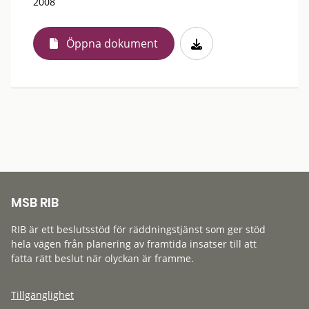
2008
Öppna dokument
MSB RIB
RIB är ett beslutsstöd för räddningstjänst som ger stöd
hela vägen från planering av framtida insatser till att
fatta rätt beslut när olyckan är framme.
Tillgänglighet