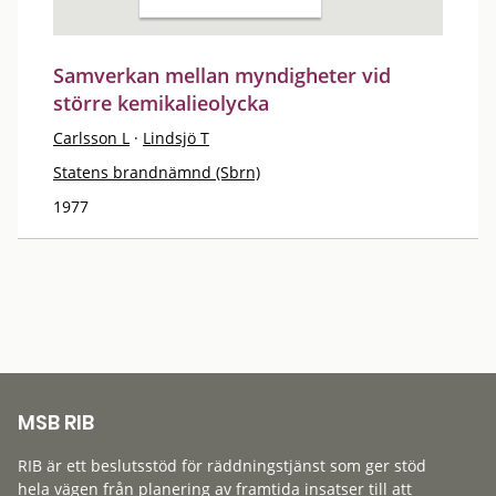
Samverkan mellan myndigheter vid
större kemikalieolycka
Carlsson L
·
Lindsjö T
Statens brandnämnd (Sbrn)
1977
MSB RIB
RIB är ett beslutsstöd för räddningstjänst som ger stöd
hela vägen från planering av framtida insatser till att