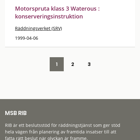
Motorspruta klass 3 Waterous :
konserveringsinstruktion
Räddningsverket (SRV)
1999-04-06
1
2
3
MSB RIB
RIB är ett beslutsstöd för räddningstjänst som ger stöd
hela vägen från planering av framtida insatser till att
fatta rätt beslut när olyckan är framme.