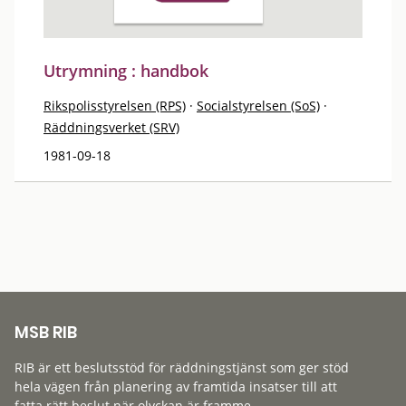
Utrymning : handbok
Rikspolisstyrelsen (RPS)
·
Socialstyrelsen (SoS)
·
Räddningsverket (SRV)
1981-09-18
MSB RIB
RIB är ett beslutsstöd för räddningstjänst som ger stöd
hela vägen från planering av framtida insatser till att
fatta rätt beslut när olyckan är framme.