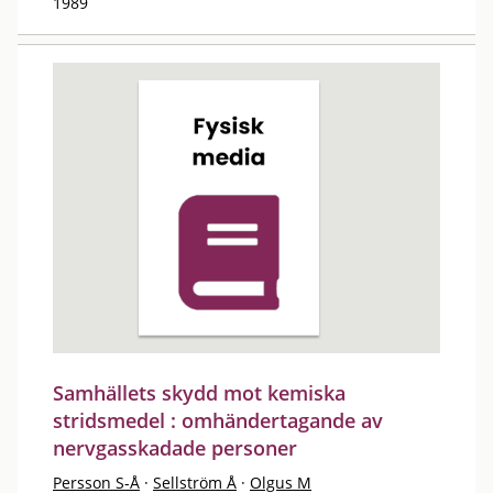
1989
Samhällets skydd mot kemiska
stridsmedel : omhändertagande av
nervgasskadade personer
Persson S-Å
·
Sellström Å
·
Olgus M