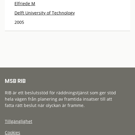
Elfriede M
Delft University of Technology
2005
MSB RIB
RIB är ett beslutsstöd för räddningstjänst som ger stöd
hela vägen från planering av framtida insatser till att
fatta rätt beslut när olyckan är framme.
Tillgänglighet
Cookies