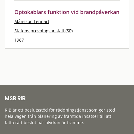
Optokablars funktion vid brandpåverkan
Månsson Lennart
Statens provningsanstalt (SP)
1987
MSB RIB
RIB är ett beslutsstöd för räddningstjänst som ger stöd
hela vägen från planering av framtida insatser till att
fatta rätt beslut när olyckan är framme.